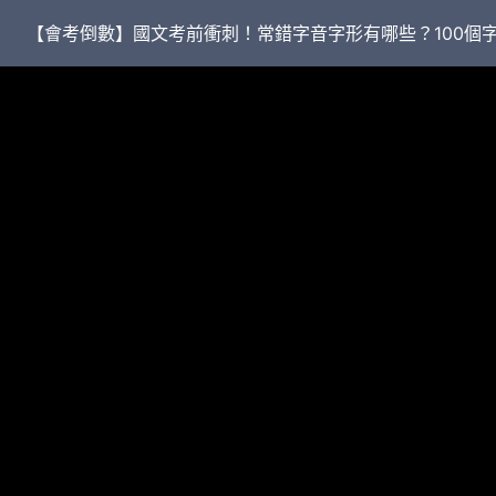
【會考倒數】國文考前衝刺！常錯字音字形有哪些？100個