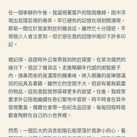
在一個寧靜的午後，我凝視著窗戶的陰雨連綿，雨中浮
現出若隱若現的巷弄，早已褪色的記憶在頃刻間湧現，
那是一間位於我家附近的雜貨店。雖然它十分隱密，平
常極少人會注意到，但它卻在我的回憶中烙印下許多印
記。
猶記得，孩提時外公常帶我到附近探索，在某次偶然的
緣分下，造訪了雜貨店。走進略顯年代感的斑駁屋子
內，撲鼻而來的是濃厚的糖果味，映入眼簾的是琳瑯滿
目的玩具及書籍，雖然它的空間不大，但卻有著無窮盡
的物品，這些激起我想探尋更多的欲望。往後，我經常
要求外公陪我繼續在奇幻聖地中冒險，時不時會在其中
發現驚喜，偶爾也會帶一些紀念品回家，每每回程時我
都會陶醉在自己的小世界裡。
然而，一個巨大的消息如隕石般墜落於我渺小的心，看