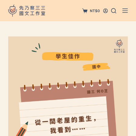
跳
NT$
0
至
主
要
內
容