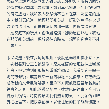
著新聞上說著充滿歡樂的雜貨店意外起火，所有的回憶
好似在短促間都化為灰燼，想到再也無法回到我記憶中
的奇幻聖地，我和家人都悲憤不已。在某一次回家的途
中，我刻意繞道，途經那間雜貨店，斑駁的牆垣在火災
過後依稀可見，而未被燒到的那一隅，仍舊看得見披上
一層灰底下的玩具，色澤雖略淡，卻仍是在那裡。我站
在那間雜貨舖前，遙想過往的時光，想著它究竟能不能
回來呢。
事過境遷，後來我每每想起，便繞道途經那條小巷，某
一次我看到它正在被翻修，原先老舊的牆垣被抹上嶄新
的白、被火燒到的那塊被重新堆砌起，我看到它一點一
滴的被修復，成為煥然一新的模樣。更後來，它被改造
成為新的文青風咖啡廳，窗戶下方擺放幾個當年雜貨舖
裡賣的玩具，如此熟悉又陌生，雖然已是往事，今日仍
會感到惋惜，時間會帶走我們熟悉的東西，我領悟到唯
有把握當下，把快樂留存，以便往後的日子能夠憶起。