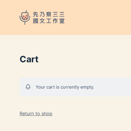
跳
至
主
要
內
容
Cart
Your cart is currently empty.
Return to shop