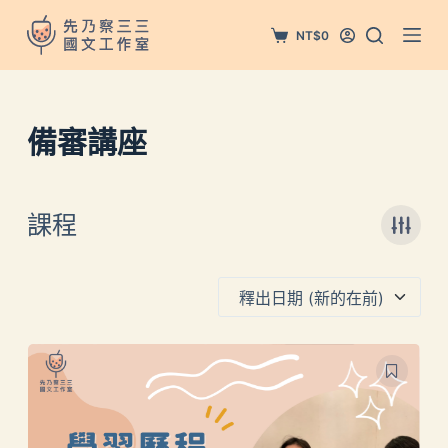
跳
NT$
0
至
主
要
內
備審講座
容
課程