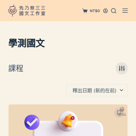
跳
NT$
0
至
主
要
內
學測國文
容
課程