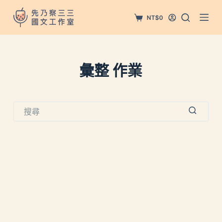
跳
NT$
0
至
主
要
內
彙整
作業
容