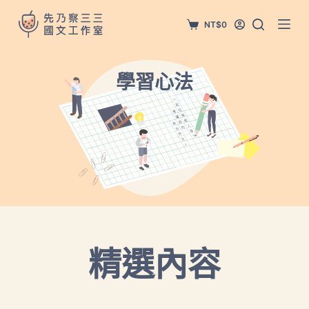
跳
NT$
0
至
主
要
學習心法
內
容
精選內容