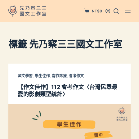
跳
NT$
0
至
主
要
內
標籤
先乃察三三國文工作室
容
國文學習
,
學生佳作
,
寫作診療
,
會考作文
【作文佳作】112 會考作文〈台灣民眾最
愛的影劇類型統計〉