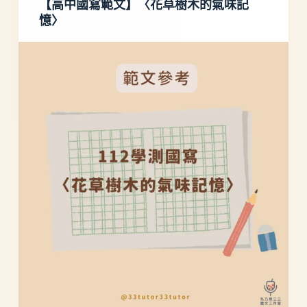
【高中國寫範文】〈花草樹木的氣味記
憶〉