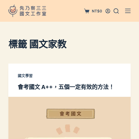
跳
NT$
0
至
主
要
內
標籤
國文家教
容
國文學習
會考國文 A++，五個一定有效的方法！