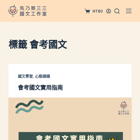
跳
NT$
0
至
主
要
內
標籤
會考國文
容
國文學習
,
心態調適
會考國文實用指南