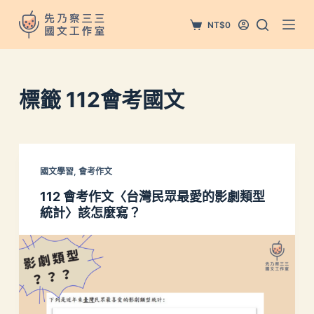
跳
NT$
0
至
主
要
內
標籤
112會考國文
容
國文學習
,
會考作文
112 會考作文〈台灣民眾最愛的影劇類型
統計〉該怎麼寫？