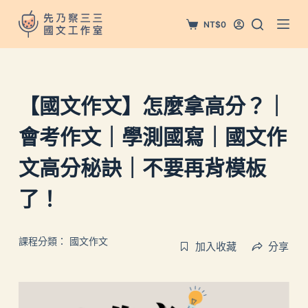
跳
NT$
0
至
主
要
內
【國文作文】怎麼拿高分？｜
容
會考作文｜學測國寫｜國文作
文高分秘訣｜不要再背模板
了！
課程分類：
國文作文
加入收藏
分享