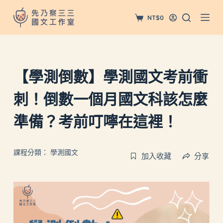
跳
NT$
0
至
主
要
內
【學測倒數】學測國文考前衝
容
刺！倒數一個月國文科該怎麼
準備？考前叮嚀在這裡！
課程分類：
學測國文
加入收藏
分享